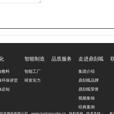
文化
智能制造
品质服务
走进鼎刮呱
饰敷料
智能工厂
集团介绍
修环保讲堂
研发实力
鼎刮呱品牌
修必知
鼎刮呱荣誉
视频集锦
经典案例
联锐克建材有限公司 www.hailianruike.cn 版权所有 技术支持：
备