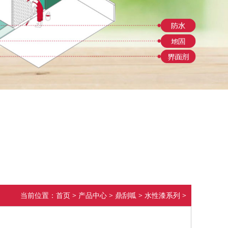
当前位置：
首页
>
产品中心
>
鼎刮呱
>
水性漆系列
>