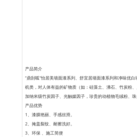
产品简介
“鼎刮呱”怡居美墙面漆系列、舒宜居墙面漆系列和净味优白
机类，对人体有益的矿物质（如：硅藻土、沸石、竹炭粉、
加纳米级竹炭因子、光触媒因子，珍贵的动植物毛绒粉、珠
产品优势
1、漆膜艳丽、手感丝滑。
2、掩盖裂纹、耐擦洗好。
3、环保 、施工简便