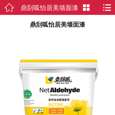

鼎刮呱怡居美墙面漆


网站首页

联系我们
鼎刮呱怡居美墙面漆
走进鼎刮呱
品质服务
智能制造
“鼎”文化
环保认证
新闻动态
产品中心